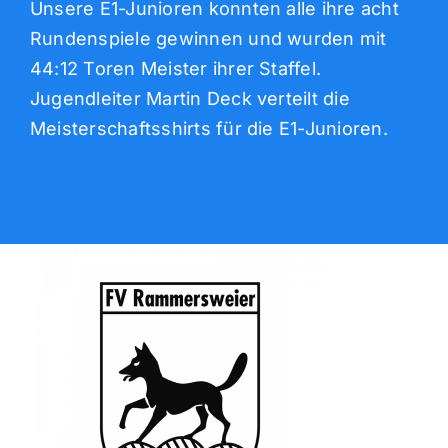
Unsere E1-Junioren konnten alle ihre acht
Rundenspiele gewinnen und wurden mit
44:12 Toren Meister ihrer Staffel.
Jugendleiter Martin Deck verteilt die
Meisterschaftsshirts für die E1-Junioren.