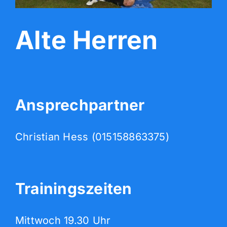
Der Verein
Alte Herren
Mitgliedschaft
Werbepartner
Ansprechpartner
Wolfskicker
Christian Hess (015158863375)
Unser Fanshop
Trainingszeiten
Mittwoch 19.30 Uhr