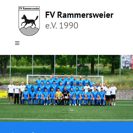
Zum
Inhalt
springen
Toggle
Navigation
Home
Senioren
Junioren
Faustball